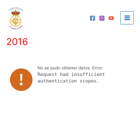
Ir
al
contenido
Main
Men
2016
No se pudo obtener datos. Error:
Request had insufficient
authentication scopes.