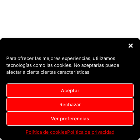
Para ofrecer las mejores experiencias, utilizamos
tecnologías como las cookies. No aceptarlas puede
afectar a cierta ciertas características.
Aceptar
Rechazar
Copyright © 2026 Compañía Real Unión, 6ª Compañía del Pueblo |
Ver preferencias
Powered by
Tema Astra para WordPress
Política de cookies
Política de privacidad